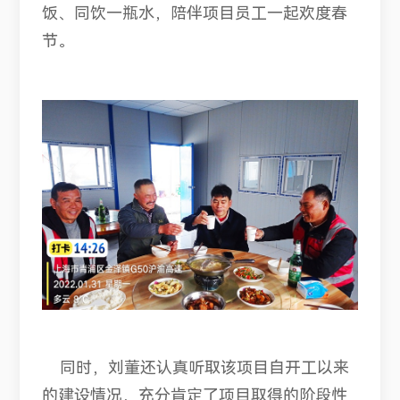
饭、同饮一瓶水，陪伴项目员工一起欢度春
节。
同时，刘董还认真听取该项目自开工以来
的建设情况，充分肯定了项目取得的阶段性