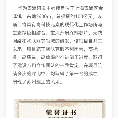
华为青浦研发中心项目位于上海青浦区金
泽镇，占地2400亩，总投资约100亿元，该
项目将具有高科技元素的现代化工作场所与
生态绿色相结合，重点开展终端芯片、无线
网络和物联网等领域的研发，该项目自开工
以来，项目施工团队克服不利因素，高标
准、高质量、高效率的推进施工进度，取得
了建设方和合作团队的一致肯定，在项目连
续多次的评比中，均取得了第一名的成绩，
展现了苏州建工的风采。