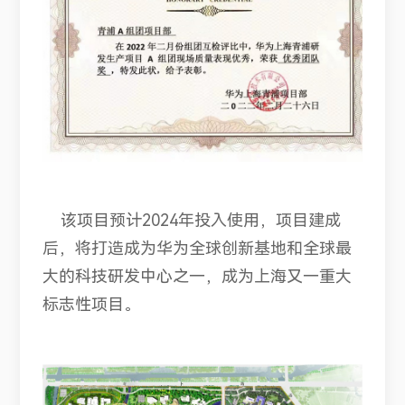
该项目预计2024年投入使用，项目建成
后，将打造成为华为全球创新基地和全球最
大的科技研发中心之一，成为上海又一重大
标志性项目。