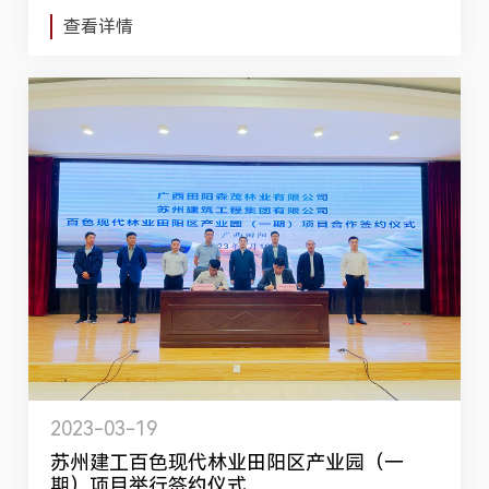
查看详情
2023-03-19
苏州建工百色现代林业田阳区产业园（一
期）项目举行签约仪式