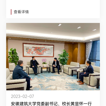
查看详情
2023-02-07
安徽建筑大学党委副书记、校长黄显怀一行