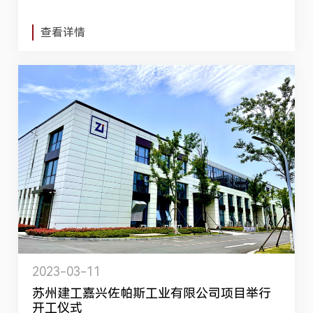
查看详情
2023-03-11
苏州建工嘉兴佐帕斯工业有限公司项目举行
开工仪式