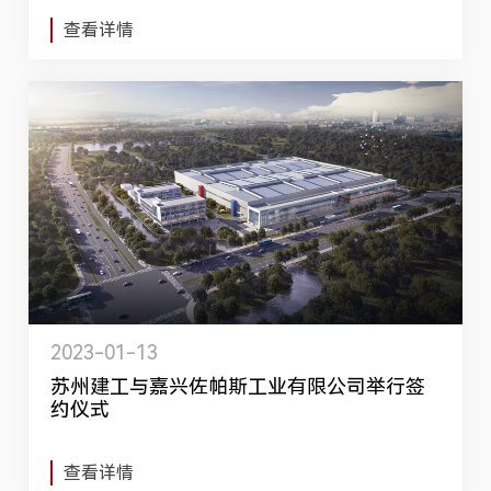
查看详情
2023-01-13
苏州建工与嘉兴佐帕斯工业有限公司举行签
约仪式
查看详情