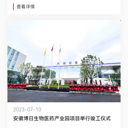
查看详情
2023-07-10
安徽博日生物医药产业园项目举行竣工仪式